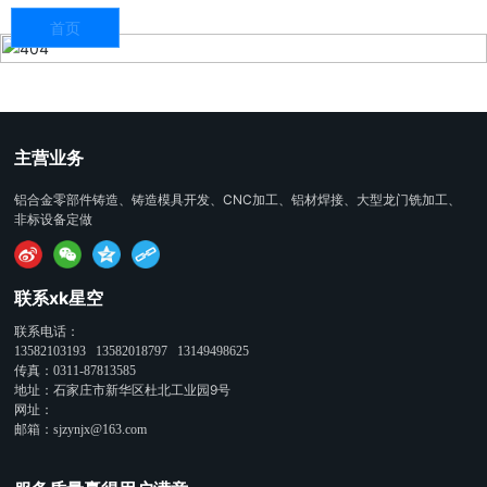
首页
主营业务
铝合金零部件铸造、铸造模具开发、CNC加工、铝材焊接、大型龙门铣加工、
非标设备定做
联系xk星空
联系电话：
13582103193
13582018797
13149498625
传真：
0311-87813585
地址：石家庄市新华区杜北工业园9号
网址：
邮箱：
sjzynjx@163.com