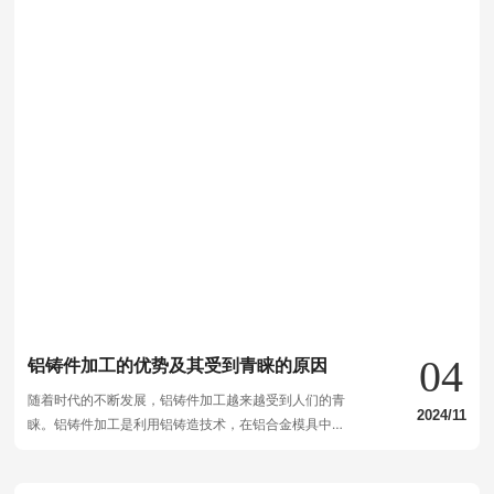
04
铝铸件加工的优势及其受到青睐的原因
随着时代的不断发展，铝铸件加工越来越受到人们的青
2024/11
睐。铝铸件加工是利用铝铸造技术，在铝合金模具中将
熔融的铝液注入成型，并通过后期加工、表面处理等环
节，最终获得所需的产品。那么，铝铸件加工具有哪些