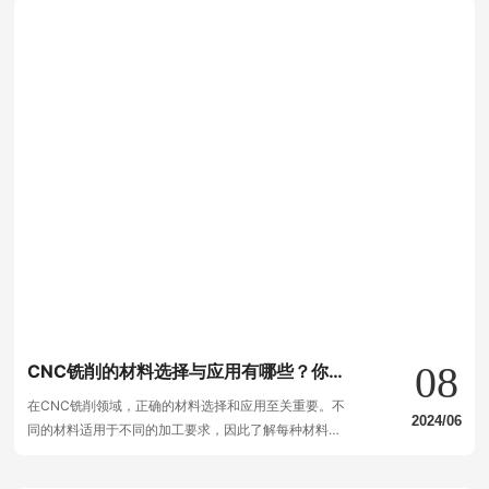
08
CNC铣削的材料选择与应用有哪些？你需
要知道的都在这里
在CNC铣削领域，正确的材料选择和应用至关重要。不
2024/06
同的材料适用于不同的加工要求，因此了解每种材料的
特性和优势是至关重要的。本文将介绍几种常见的CNC
铣削材料及其应用，帮助您在制造过程中做出明智的选