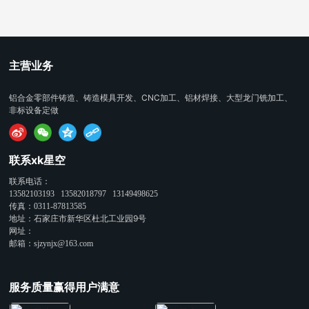
主营业务
铝合金零部件铸造、铸造模具开发、CNC加工、铝材焊接、大型龙门铣加工、
非标设备定做
联系xk星空
联系电话：
13582103193
13582018797
13149498625
传真：
0311-87813585
地址：石家庄市新华区杜北工业园9号
网址：
邮箱：
sjzynjx@163.com
服务质量赢得用户满意