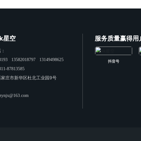
k星空
服务质量赢得用
话：
3193
13582018797
13149498625
抖音号
311-87813585
石家庄市新华区杜北工业园9号
jzynjx@163.com