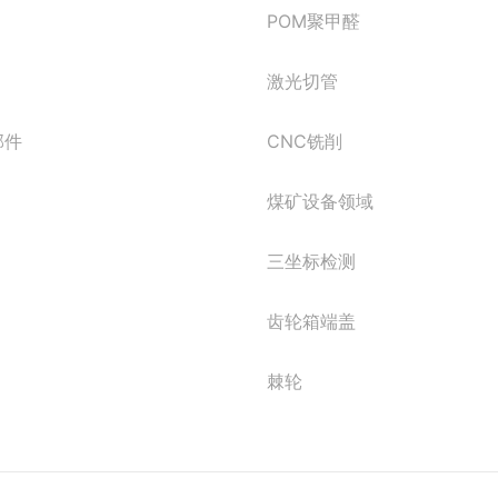
POM聚甲醛
激光切管
部件
CNC铣削
煤矿设备领域
三坐标检测
齿轮箱端盖
棘轮